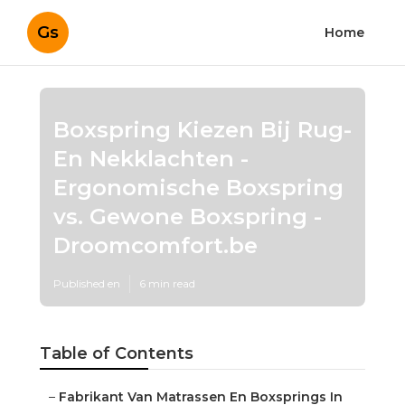
Gs
Home
Boxspring Kiezen Bij Rug-
En Nekklachten -
Ergonomische Boxspring
vs. Gewone Boxspring -
Droomcomfort.be
Published en
6 min read
Table of Contents
–
Fabrikant Van Matrassen En Boxsprings In