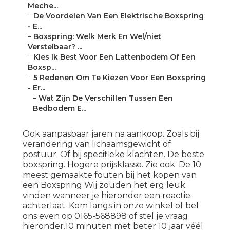
Meche...
–
De Voordelen Van Een Elektrische Boxspring
- E...
–
Boxspring: Welk Merk En Wel/niet
Verstelbaar? ...
–
Kies Ik Best Voor Een Lattenbodem Of Een
Boxsp...
–
5 Redenen Om Te Kiezen Voor Een Boxspring
- Er...
–
Wat Zijn De Verschillen Tussen Een
Bedbodem E...
Ook aanpasbaar jaren na aankoop. Zoals bij
verandering van lichaamsgewicht of
postuur. Of bij specifieke klachten. De beste
boxspring. Hogere prijsklasse. Zie ook:
De 10
meest gemaakte fouten bij het kopen van
een Boxspring
Wij zouden het erg leuk
vinden wanneer je hieronder een reactie
achterlaat. Kom langs in onze winkel of bel
ons even op 0165-568898 of stel je vraag
hieronder.10 minuten met beter 10 jaar véél