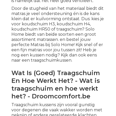
is namelijk dat het heel goed ventileert.
Door de stugheid van het materiaal biedt dit
matras je veel ondersteuning én is de kans
klein dat er kuilvorming ontstaat. Dus: kies je
voor
koudschuim H3
,
koudschuim H4,
koudschuim HR50
of
traagschuim
? Solo
Home biedt van beide soorten een groot
assortiment matrassen. en bestel jouw
perfecte Matras bij Solo Home! Kijk snel of er
een fijn
matras
voor jou tussen zit! Heb je
nog een kussen nodig? Kijk dan ook eens
naar een traagschuimkussen.
Wat Is (Goed) Traagschuim
En Hoe Werkt Het? - Wat is
traagschuim en hoe werkt
het? - Droomcomfort.be
Traagschuim kussens zijn vooral gunstig
voor degenen die vaak wakker worden met
nekpijn of andere gerelateerde klachten,