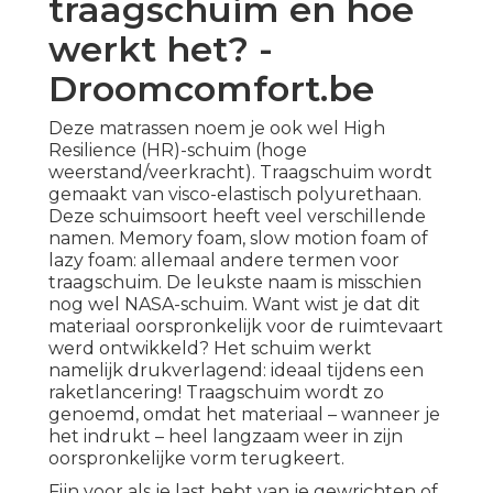
traagschuim en hoe
werkt het? -
Droomcomfort.be
Deze matrassen noem je ook wel High
Resilience (HR)-schuim (hoge
weerstand/veerkracht).
Traagschuim
wordt
gemaakt van visco-elastisch polyurethaan.
Deze schuimsoort heeft veel verschillende
namen. Memory foam, slow motion foam of
lazy foam: allemaal andere termen voor
traagschuim. De leukste naam is misschien
nog wel NASA-schuim. Want wist je dat dit
materiaal oorspronkelijk voor de ruimtevaart
werd ontwikkeld? Het schuim werkt
namelijk drukverlagend: ideaal tijdens een
raketlancering! Traagschuim wordt zo
genoemd, omdat het materiaal – wanneer je
het indrukt – heel langzaam weer in zijn
oorspronkelijke vorm terugkeert.
Fijn voor als je last hebt van je gewrichten of