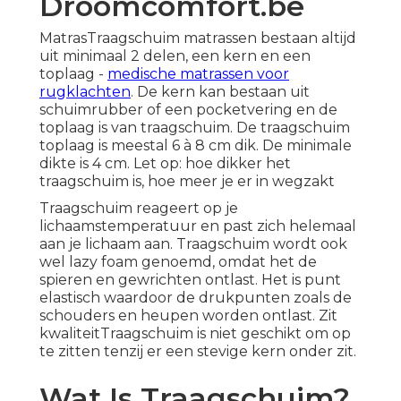
Droomcomfort.be
MatrasTraagschuim matrassen bestaan altijd
uit minimaal 2 delen, een kern en een
toplaag -
medische matrassen voor
rugklachten
. De kern kan bestaan uit
schuimrubber of een pocketvering en de
toplaag is van traagschuim. De traagschuim
toplaag is meestal 6 à 8 cm dik. De minimale
dikte is 4 cm. Let op: hoe dikker het
traagschuim is, hoe meer je er in wegzakt
Traagschuim reageert op je
lichaamstemperatuur en past zich helemaal
aan je lichaam aan. Traagschuim wordt ook
wel lazy foam genoemd, omdat het de
spieren en gewrichten ontlast. Het is punt
elastisch waardoor de drukpunten zoals de
schouders en heupen worden ontlast. Zit
kwaliteitTraagschuim is niet geschikt om op
te zitten tenzij er een stevige kern onder zit.
Wat Is Traagschuim?