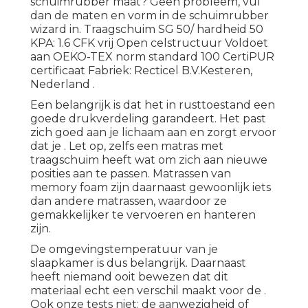
schuimrubber maat? Geen probleem, vul
dan de maten en vorm in de schuimrubber
wizard in. Traagschuim SG 50/ hardheid 50
KPA: 1.6 CFK vrij Open celstructuur Voldoet
aan OEKO-TEX norm standard 100 CertiPUR
certificaat Fabriek: Recticel B.V.Kesteren,
Nederland .
Een belangrijk is dat het in rusttoestand een
goede drukverdeling garandeert. Het past
zich goed aan je lichaam aan en zorgt ervoor
dat je . Let op, zelfs een matras met
traagschuim heeft wat om zich aan nieuwe
posities aan te passen. Matrassen van
memory foam zijn daarnaast gewoonlijk iets
dan andere matrassen, waardoor ze
gemakkelijker te vervoeren en hanteren
zijn.
De omgevingstemperatuur van je
slaapkamer is dus belangrijk. Daarnaast
heeft niemand ooit bewezen dat dit
materiaal echt een verschil maakt voor de .
Ook onze tests niet: de aanwezigheid of