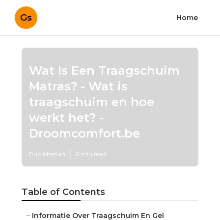
Gs
Home
Wat Is Een Traagschuim
Matras? - Wat is
traagschuim en hoe
werkt het? -
Droomcomfort.be
Published en
6 min read
Table of Contents
–
Informatie Over Traagschuim En Gel