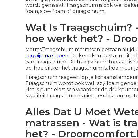
wordt gemaakt. Traagschuim is ook wel beken
foam, slow foam of draagschuim..
Wat Is Traagschuim? 
hoe werkt het? - Dro
MatrasTraagschuim matrassen bestaan altijd u
rugpijn na slapen
. De kern kan bestaan uit s
van traagschuim. De traagschuim toplaag is mee
op: hoe dikker het traagschuim is, hoe meer j
Traagschuim reageert op je lichaamstemperat
Traagschuim wordt ook wel lazy foam genoem
Het is punt elastisch waardoor de drukpunte
kwaliteitTraagschuim is niet geschikt om op te 
Alles Dat U Moet Wet
matrassen - Wat is t
het? - Droomcomfort.