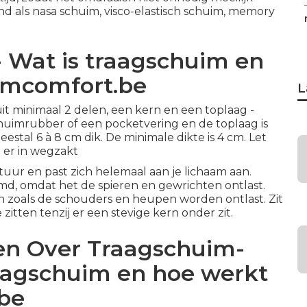
d als nasa schuim, visco-elastisch schuim, memory
- Wat is traagschuim en
omcomfort.be
L
it minimaal 2 delen, een kern en een toplaag -
chuimrubber of een pocketvering en de toplaag is
stal 6 à 8 cm dik. De minimale dikte is 4 cm. Let
e er in wegzakt
uur en past zich helemaal aan je lichaam aan.
d, omdat het de spieren en gewrichten ontlast.
n zoals de schouders en heupen worden ontlast. Zit
zitten tenzij er een stevige kern onder zit.
en Over Traagschuim-
raagschuim en hoe werkt
be