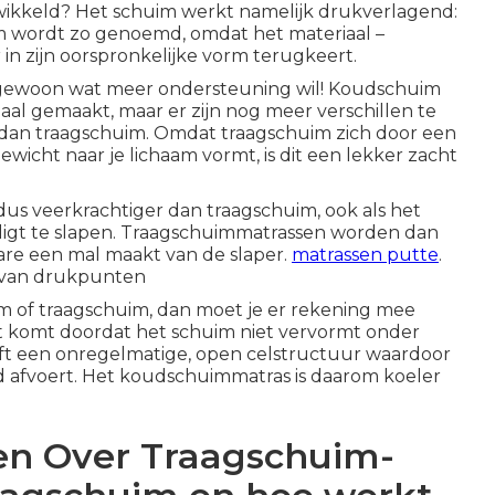
wikkeld? Het schuim werkt namelijk drukverlagend:
im wordt zo genoemd, omdat het materiaal –
in zijn oorspronkelijke vorm terugkeert.
 of gewoon wat meer ondersteuning wil! Koudschuim
al gemaakt, maar er zijn nog meer verschillen te
 dan traagschuim. Omdat traagschuim zich door een
icht naar je lichaam vormt, is dit een lekker zacht
dus veerkrachtiger dan traagschuim, ook als het
igt te slapen. Traagschuimmatrassen worden dan
ware een mal maakt van de slaper.
matrassen putte
.
t van drukpunten
m of traagschuim, dan moet je er rekening mee
t komt doordat het schuim niet vervormt onder
ft een onregelmatige, open celstructuur waardoor
 afvoert. Het koudschuimmatras is daarom koeler
en Over Traagschuim-