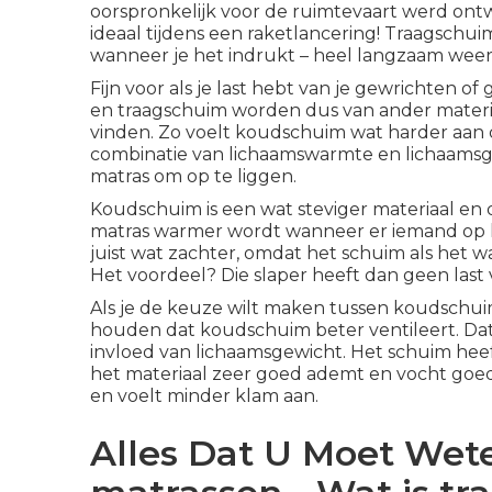
oorspronkelijk voor de ruimtevaart werd ont
ideaal tijdens een raketlancering! Traagschu
wanneer je het indrukt – heel langzaam weer 
Fijn voor als je last hebt van je gewrichten
en traagschuim worden dus van ander materia
vinden. Zo voelt koudschuim wat harder aan
combinatie van lichaamswarmte en lichaamsgew
matras om op te liggen.
Koudschuim is een wat steviger materiaal en 
matras warmer wordt wanneer er iemand op l
juist wat zachter, omdat het schuim als het 
Het voordeel? Die slaper heeft dan geen las
Als je de keuze wilt maken tussen koudschui
houden dat koudschuim beter ventileert. Da
invloed van lichaamsgewicht. Het schuim hee
het materiaal zeer goed ademt en vocht goed
en voelt minder klam aan.
Alles Dat U Moet Wet