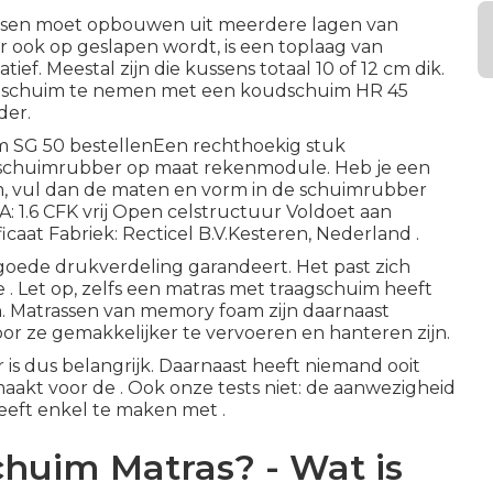
t kussen moet opbouwen uit meerdere lagen van
r ook op geslapen wordt, is een toplaag van
ef. Meestal zijn die kussens totaal 10 of 12 cm dik.
aagschuim te nemen met een
koudschuim HR 45
der.
im SG 50 bestellenEen rechthoekig stuk
e schuimrubber op maat rekenmodule. Heb je een
, vul dan de maten en vorm in de schuimrubber
: 1.6 CFK vrij Open celstructuur Voldoet aan
aat Fabriek: Recticel B.V.Kesteren, Nederland .
 goede drukverdeling garandeert. Het past zich
e . Let op, zelfs een matras met traagschuim heeft
n. Matrassen van memory foam zijn daarnaast
or ze gemakkelijker te vervoeren en hanteren zijn.
s dus belangrijk. Daarnaast heeft niemand ooit
aakt voor de . Ook onze tests niet: de aanwezigheid
eeft enkel te maken met .
huim Matras? - Wat is