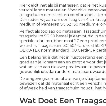
Hier geldt, net als bij matrassen, dat je he
verschillende materialen. Voor zitkussens waa
traagschuim een zacht en comfortabel alternati
Dan raden wij aan om een laag van 4 cm tr
medium
of
Pantera® SG 52 150 medium
eron
Perfect als toplaag op matrassen. Traagschu
traagschuim SG 50 bestel je eenvoudig in d
speciale schuimrubber maat? Geen probleem
wizard in. Traagschuim SG 50/ hardheid 50 KPA
OEKO-TEX norm standard 100 CertiPUR certific
Een belangrijk is dat het in rusttoestand een
goed aan je lichaam aan en zorgt ervoor dat j
wat om zich aan nieuwe posities aan te passe
gewoonlijk iets dan andere matrassen, waardo
De omgevingstemperatuur van je slaapkamer i
bewezen dat dit materiaal echt een verschil m
of afwezigheid van traagschuim houdt , het h
Wat Doet Een Traagsc