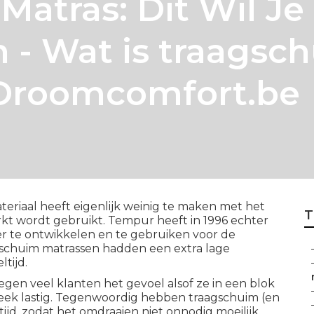
atras: Dit Wil Je
n - Wat is traagsc
 Droomcomfort.be
eriaal heeft eigenlijk weinig te maken met het
T
t wordt gebruikt. Tempur heeft in 1996 echter
er te ontwikkelen en te gebruiken voor de
chuim matrassen hadden een extra lage
tijd.
egen veel klanten het gevoel alsof ze in een blok
leek lastig. Tegenwoordig hebben traagschuim (en
ijd, zodat het omdraaien niet onnodig moeilijk