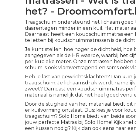
matrassen - Wat is t
het? - Droomcomfort.
Traagschuim ondersteund het lichaam goed tij
daarentegen minder in een kuil. Het materiaal
Daarnaast heeft een koudschuimmatras een 
te letten bij koudschuimmatrassen is de dichth
Je kunt stellen: hoe hoger de dichtheid, hoe b
aangegeven als de HR waarde, waarbij het cij
per kubieke meter. Onze matrassen hebben e
schuim is ook vlamvertragend en soms ook v
Heb je last van gewrichtsklachten? Dan kun j
traagschuim. Je lichaamsdruk wordt namelijk 
zweet? Dan past een koudschuimmatras perfect
materiaal is namelijk dat het heel goed ventile
Door de stugheid van het materiaal biedt dit 
er kuilvorming ontstaat. Dus: kies je voor
kou
traagschuim
? Solo Home biedt van beide soor
jouw perfecte Matras bij Solo Home! Kijk snel o
een kussen nodig? Kijk dan ook eens naar ee