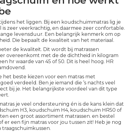
raagschuim en hoe werkt
be
dens het liggen. Bij een koudschuimmatras lig je
 is zeer veerkrachtig, en daarmee zeer confortable.
lange levensduur. Een belangrijk kenmerk om op
eid. Die bepaalt de kwaliteit van het materiaal.
eter de kwaliteit. Dit wordt bij matrassen
fer overeenkomt met de de dichtheid in kilogram
en hr waarde van 45 of 50.
Dit is heel hoog
. HR
lamdovend.
e het beste kiezen voor een matras met
goed verdeeld. Ben je iemand die ’s nachts veel
 bij je. Het belangrijkste voordeel van dit type
ert.
matras je veel ondersteuning én is de kans klein dat
dschuim H3
,
koudschuim H4,
koudschuim HR50
of
ten een groot assortiment matrassen. en bestel
f er een fijn
matras
voor jou tussen zit! Heb je nog
n traagschuimkussen.