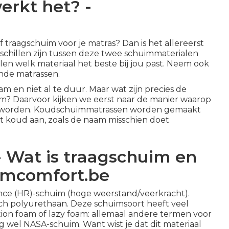
erkt het? -
raagschuim voor je matras? Dan is het allereerst
rschillen zijn tussen deze twee schuimmaterialen
en welk materiaal het beste bij jou past. Neem ook
nde matrassen.
m en niet al te duur. Maar wat zijn precies de
m? Daarvoor kijken we eerst naar de manier waarop
 worden.
Koudschuimmatrassen
worden gemaakt
t koud aan, zoals de naam misschien doet
- Wat is traagschuim en
omcomfort.be
nce (HR)-schuim (hoge weerstand/veerkracht).
ch polyurethaan. Deze schuimsoort heeft veel
on foam of lazy foam: allemaal andere termen voor
g wel NASA-schuim. Want wist je dat dit materiaal