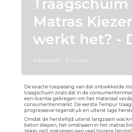
Traagschuim M
Matras Kieze
werkt het? -
Published en
6 min read
De exacte toepassing van dat ontwikkelde mat
traagschuim zoals dat in de consumentenmark
een licentie gekregen om het materiaal verd
consumentenmarkt. De eerste Tempur traags
progressieve tegendruk en uiterst lage herstel
Omdat de hersteltijd uiterst langzaam was kr
beton sliepen, het omdraaien in het matras b
zeker gel) matrassen een veel hogere herstelt