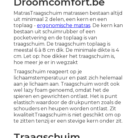
Droomcomfort.be
MatrasTraagschuim matrassen bestaan altijd
uit minimaal 2 delen, een kern en een
toplaag -
ergonomische matras
. De kern kan
bestaan uit schuimrubber of een
pocketvering en de toplaag is van
traagschuim. De traagschuim toplaag is
meestal 6 à 8 cm dik. De minimale dikte is 4
cm. Let op: hoe dikker het traagschuim is,
hoe meer je er in wegzakt
Traagschuim reageert op je
lichaamstemperatuur en past zich helemaal
aan je lichaam aan. Traagschuim wordt ook
wel lazy foam genoemd, omdat het de
spieren en gewrichten ontlast. Het is punt
elastisch waardoor de drukpunten zoals de
schouders en heupen worden ontlast. Zit
kwaliteitTraagschuim is niet geschikt om op
te zitten tenzij er een stevige kern onder zit.
Traagschuim,