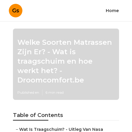
Gs
Home
Welke Soorten Matrassen
Zijn Er? - Wat is
traagschuim en hoe
werkt het? -
Droomcomfort.be
Published en
6 min read
Table of Contents
–
Wat Is Traagschuim? - Uitleg Van Nasa