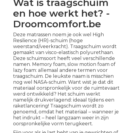
Wat is traagschuim
en hoe werkt het? -
Droomcomfort.be
Deze matrassen noem je ook wel High
Resilience (HR)-schuim (hoge
weerstand/veerkracht).
Traagschuim
wordt
gemaakt van visco-elastisch polyurethaan.
Deze schuimsoort heeft veel verschillende
namen. Memory foam, slow motion foam of
lazy foam: allemaal andere termen voor
traagschuim. De leukste naam is misschien
nog wel NASA-schuim. Want wist je dat dit
materiaal oorspronkelijk voor de ruimtevaart
werd ontwikkeld? Het schuim werkt
namelijk drukverlagend: ideaal tijdens een
raketlancering! Traagschuim wordt zo
genoemd, omdat het materiaal – wanneer je
het indrukt – heel langzaam weer in zijn
oorspronkelijke vorm terugkeert.
Fijn voor als je last hebt van je gewrichten of