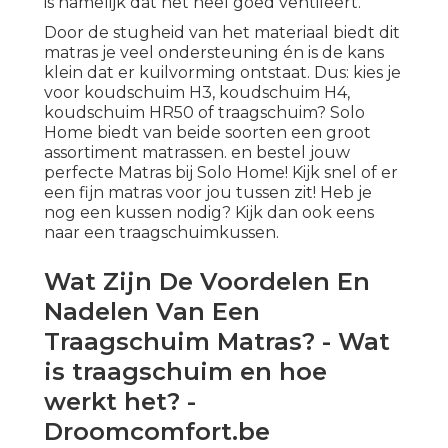
is namelijk dat het heel goed ventileert.
Door de stugheid van het materiaal biedt dit
matras je veel ondersteuning én is de kans
klein dat er kuilvorming ontstaat. Dus: kies je
voor
koudschuim H3
,
koudschuim H4,
koudschuim HR50
of
traagschuim
? Solo
Home biedt van beide soorten een groot
assortiment matrassen. en bestel jouw
perfecte Matras bij Solo Home! Kijk snel of er
een fijn
matras
voor jou tussen zit! Heb je
nog een kussen nodig? Kijk dan ook eens
naar een traagschuimkussen.
Wat Zijn De Voordelen En
Nadelen Van Een
Traagschuim Matras? - Wat
is traagschuim en hoe
werkt het? -
Droomcomfort.be