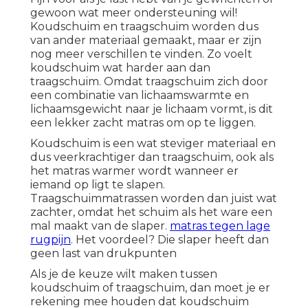
gewoon wat meer ondersteuning wil!
Koudschuim en traagschuim worden dus
van ander materiaal gemaakt, maar er zijn
nog meer verschillen te vinden. Zo voelt
koudschuim wat harder aan dan
traagschuim. Omdat traagschuim zich door
een combinatie van lichaamswarmte en
lichaamsgewicht naar je lichaam vormt, is dit
een lekker zacht matras om op te liggen.
Koudschuim is een wat steviger materiaal en
dus veerkrachtiger dan traagschuim, ook als
het matras warmer wordt wanneer er
iemand op ligt te slapen.
Traagschuimmatrassen worden dan juist wat
zachter, omdat het schuim als het ware een
mal maakt van de slaper.
matras tegen lage
rugpijn
. Het voordeel? Die slaper heeft dan
geen last van drukpunten
Als je de keuze wilt maken tussen
koudschuim of traagschuim, dan moet je er
rekening mee houden dat koudschuim